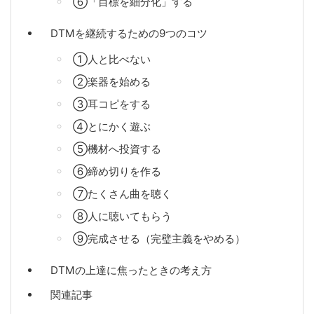
⑥「目標を細分化」する
DTMを継続するための9つのコツ
①人と比べない
②楽器を始める
③耳コピをする
④とにかく遊ぶ
⑤機材へ投資する
⑥締め切りを作る
⑦たくさん曲を聴く
⑧人に聴いてもらう
⑨完成させる（完璧主義をやめる）
DTMの上達に焦ったときの考え方
関連記事