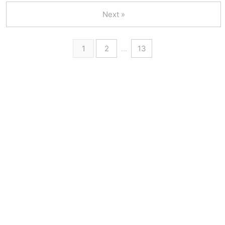
Next »
1
2
…
13